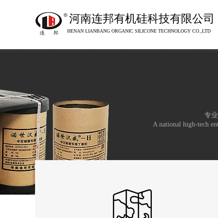
河南连邦有机硅科技有限公司
HENAN LIANBANG ORGANIC SILICONE TECHNOLOGY CO.,LTD
专业
A national high-tech ent